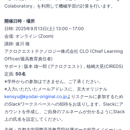
Colaboratory」を利用して機械学習の計算を行います。
開催日時・場所
日時: 2025年9月13日(土) 13:00 – 17:00
会場: オンライン (Zoom)
講師: 速川 徹
アクロクエストテクノロジー株式会社 CLO (Chief Learning
Officer/最高教育責任者)
サポート: 阪本 雄一郎 (アクロクエスト)，植嶋大晃(CIREDS)
定員:
50名
※学外からの参加はできません。ご了承ください。
※入力いただいたメールアドレスに、京大オリジナル
kensyu@kyodai-original.co.jp
よりスクールに参加するため
のSlackワークスペースへの招待をお送りします。Slackにア
カウントを作成し、ご自身のフルネームが分かるようにSlack
上の氏名を設定してください。
主催：京都大学国際高等教育院付属データ科学イノベーショ