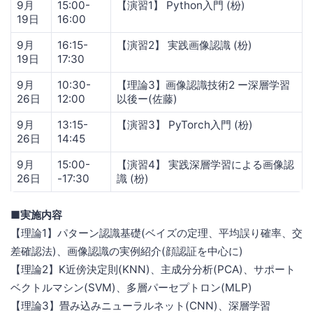
9月
15:00-
【演習1】 Python入門 (枌)
19日
16:00
9月
16:15-
【演習2】 実践画像認識 (枌)
19日
17:30
9月
10:30-
【理論3】画像認識技術2 ー深層学習
26日
12:00
以後ー(佐藤)
9月
13:15-
【演習3】 PyTorch入門 (枌)
26日
14:45
9月
15:00-
【演習4】 実践深層学習による画像認
26日
-17:30
識 (枌)
■実施内容
【理論1】パターン認識基礎(ベイズの定理、平均誤り確率、交
差確認法)、画像認識の実例紹介(顔認証を中心に)
【理論2】K近傍決定則(KNN)、主成分分析(PCA)、サポート
ベクトルマシン(SVM)、多層パーセプトロン(MLP)
【理論3】畳み込みニューラルネット(CNN)、深層学習