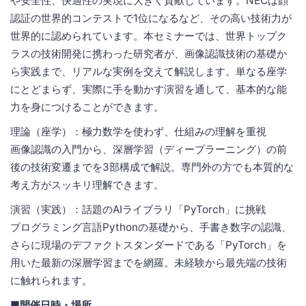
や安全性、快適性の実現に大きく貢献しています。NECは顔
認証の世界的コンテストで1位になるなど、その高い技術力が
世界的に認められています。本セミナーでは、世界トップク
ラスの技術開発に携わった研究者が、画像認識技術の基礎か
ら実践まで、リアルな実例を交えて解説します。単なる座学
にとどまらず、実際に手を動かす演習を通して、基本的な能
力を身につけることができます。
理論（座学）：極力数学を使わず、仕組みの理解を重視
画像認識の入門から、深層学習（ディープラーニング）の前
後の技術変遷までを3部構成で解説。専門外の方でも本質的な
考え方がスッキリ理解できます。
演習（実践）：話題のAIライブラリ「PyTorch」に挑戦
プログラミング言語Pythonの基礎から、手書き数字の認識、
さらに現場のデファクトスタンダードである「PyTorch」を
用いた最新の深層学習までを網羅。未経験から最先端の技術
に触れられます。
■開催日時・場所